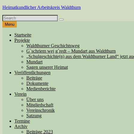
Skip
Heimatkundlicher Arbeitskreis Waldthurn
to
Search
content
Search
for
Menu
Startseite
Projekte
Waldthurner Geschichtsweg
G`schriem wej g´redt – Mundart aus Waldthurn
„Schulgeschichte(n) aus dem Waldthurner Land“ jetzt au
Mundart
Sagen unserer Heimat
Veröffentlichungen
Beiträge
Dokumente
Medienberichte
Verein
Über uns
Mitgliedschaft
Vereinschronik
Satzung
Termine
Archiv
Beiträge 2023