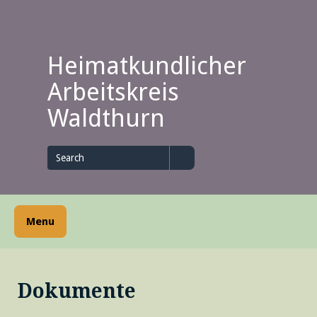
Skip
to
content
Heimatkundlicher
Arbeitskreis
Waldthurn
Search
for
Search
Menu
Dokumente