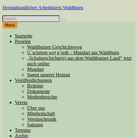
Skip
Heimatkundlicher Arbeitskreis Waldthurn
to
Search
content
Search
for
Menu
Startseite
Projekte
Waldthurner Geschichtsweg
G`schriem wej g´redt – Mundart aus Waldthurn
„Schulgeschichte(n) aus dem Waldthurner Land“ jetzt
auch online
Mundart
Sagen unserer Heimat
Veröffentlichungen
Beiträge
Dokumente
Medienberichte
Verein
Über uns
Mitgliedschaft
Vereinschronik
Satzung
Termine
Archiv