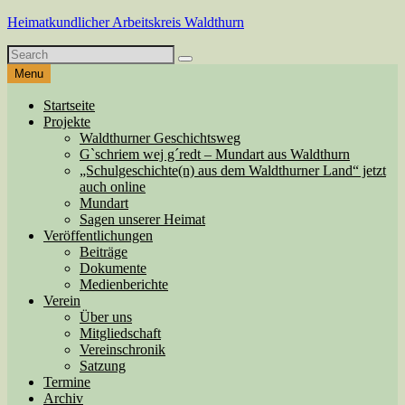
Skip
Heimatkundlicher Arbeitskreis Waldthurn
to
Search
content
Search
for
Menu
Startseite
Projekte
Waldthurner Geschichtsweg
G`schriem wej g´redt – Mundart aus Waldthurn
„Schulgeschichte(n) aus dem Waldthurner Land“ jetzt
auch online
Mundart
Sagen unserer Heimat
Veröffentlichungen
Beiträge
Dokumente
Medienberichte
Verein
Über uns
Mitgliedschaft
Vereinschronik
Satzung
Termine
Archiv